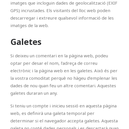
imatges que incloguin dades de geolocalització (EXIF
GPS) incrustades. Els visitants del lloc web poden
descarregar i extreure qualsevol informació de les
imatges de la web.
Galetes
Si deixeu un comentari en la pàgina web, podeu
optar per desar el nom, l’adreça de correu
electrònic i la pàgina web en les galetes. Això és per
la vostra comoditat perquè no hàgeu d’emplenar les
dades de nou quan feu un altre comentari. Aquestes
galetes duraran un any.
Si teniu un compte i inicieu sessió en aquesta pàgina
web, es definirà una galeta temporal per
determinar si el navegador accepta galetes. Aquesta
galeta no conté dades personals i es descartarà quan