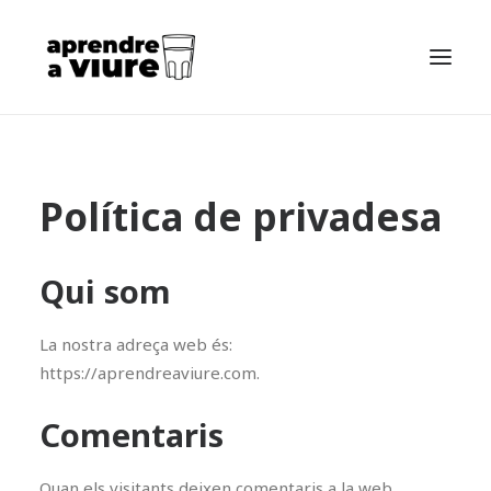
INICI
Política de privadesa
SOBRE MI
SOBRE EL LLIBRE
Qui som
SEARCH
ES
La nostra adreça web és:
https://aprendreaviure.com.
EN
FR
Comentaris
POSTS
Quan els visitants deixen comentaris a la web,