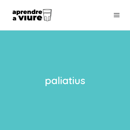
INICI
SOBRE MI
SOBRE EL LLIBRE
paliatius
SEARCH
ES
EN
FR
POSTS