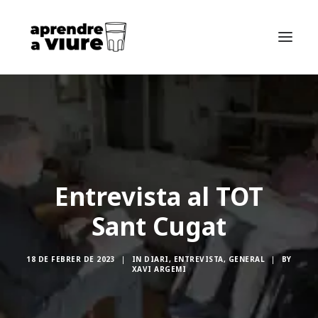
INICI
SOBRE MI
SOBRE EL LLIBRE
Entrevista al TOT
SEARCH
Sant Cugat
ES
EN
18 DE FEBRER DE 2023
|
IN
DIARI
,
ENTREVISTA
,
GENERAL
|
BY
FR
XAVI ARGEMI
POSTS