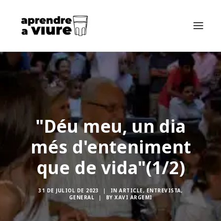
INICI
SOBRE MI
SOBRE EL LLIBRE
"Déu meu, un dia
SEARCH
més d'enteniment
ES
que de vida"(1/2)
EN
FR
31 DE JULIOL DE 2023
|
IN
ARTICLE
,
ENTREVISTA
,
GENERAL
|
BY
XAVI ARGEMI
POSTS