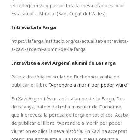
el col·legi on vaig passar tota la meva etapa escolar.
Està situat a Mirasol (Sant Cugat del Vallès).
Entrevista la Farga
https://lafarga.institucio.org/ca/actualitat/entrevista-
a-xavi-argemi-alumni-de-la-farga
Entrevista a Xavi Argemí, alumni de La Farga
Pateix distròfia muscular de Duchenne i acaba de
publicar el llibre
“Aprendre a morir per poder viure”
En Xavi Argemí és un antic alumne de La Farga. Des
de fa anys, pateix distròfia muscular de Duchenne,
que li provoca la pèrdua de força en tot el cos. Acaba
de publicar el llibre “Aprendre a morir per poder
viure” on explica la seva història. En Xavi ha acceptat
oferir una entrevista a La Farga, que us oferim a